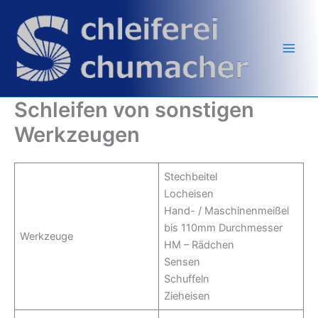
Zum
Inhalt
springen
Schleifen von sonstigen
Werkzeugen
Stechbeitel
Locheisen
Hand- / Maschinenmeißel
bis 110mm Durchmesser
Werkzeuge
HM – Rädchen
Sensen
Schuffeln
Zieheisen